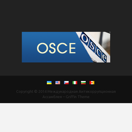
Copyright © 2014
Международная Антикоррупционная
Ассамблея
–
Griffin Theme