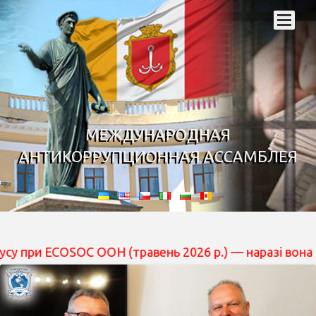
МЕЖДУНАРОДНАЯ
АНТИКОРРУПЦИОННАЯ АССАМБЛЕЯ
COSOC ООН (травень 2026 р.) — наразі вона перебуває н