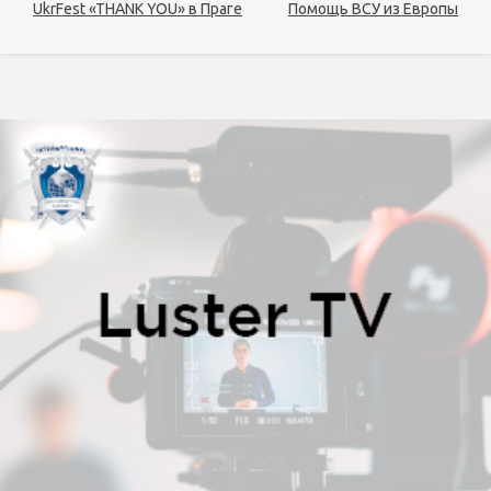
UkrFest «THANK YOU» в Праге
Помощь ВСУ из Европы