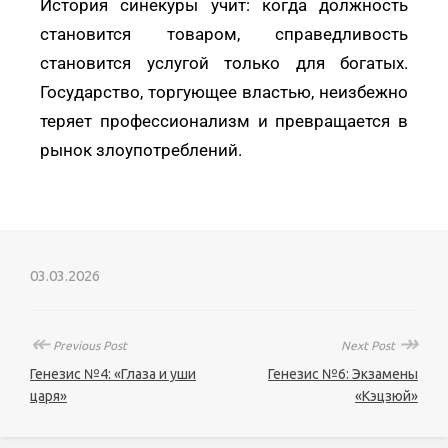
История синекуры учит: когда должность
становится товаром, справедливость
становится услугой только для богатых.
Государство, торгующее властью, неизбежно
теряет профессионализм и превращается в
рынок злоупотреблений.
03.03.2026
↞
↠
Previous Post
Next Post
Генезис №4: «Глаза и уши
Генезис №6: Экзамены
царя»
«Кэцзюй»