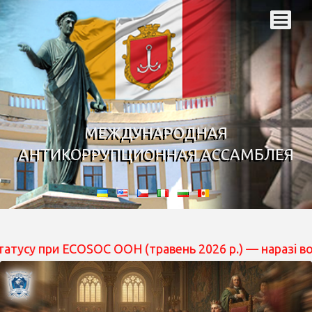
МЕЖДУНАРОДНАЯ
АНТИКОРРУПЦИОННАЯ АССАМБЛЕЯ
и ECOSOC ООН (травень 2026 р.) — наразі вона перебува