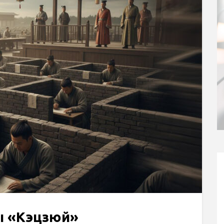
ы «Кэцзюй»