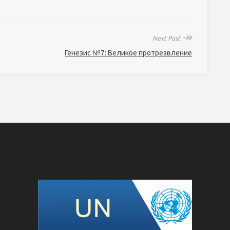
↠
Next Post
Генезис №7: Великое протрезвление