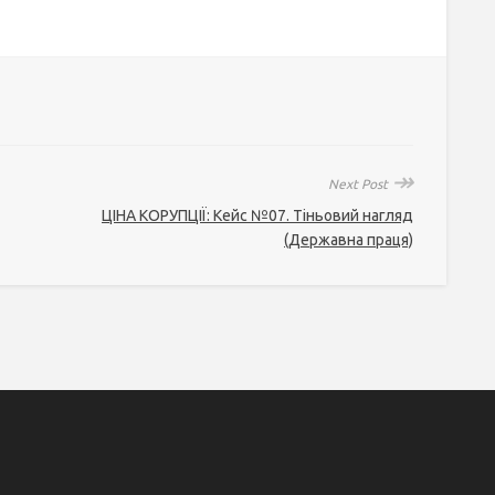
↠
Next Post
ЦІНА КОРУПЦІЇ: Кейс №07. Тіньовий нагляд
(Державна праця)