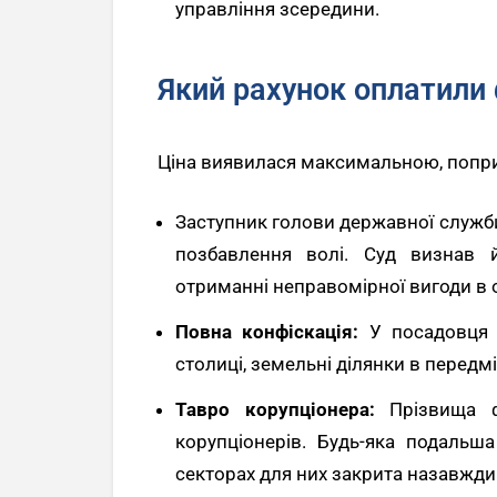
управління зсередини.
Який рахунок оплатили ф
Ціна виявилася максимальною, попри 
Заступник голови державної служби
позбавлення волі. Суд визнав
отриманні неправомірної вигоди в 
Повна конфіскація:
У посадовця в
столиці, земельні ділянки в передмі
Тавро корупціонера:
Прізвища фі
корупціонерів. Будь-яка подальш
секторах для них закрита назавжди