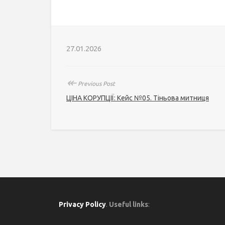
27.01.2026
↞
Previous Post
ЦІНА КОРУПЦІЇ: Кейс №05. Тіньова митниця
Privacy Policy
.
Useful links
: