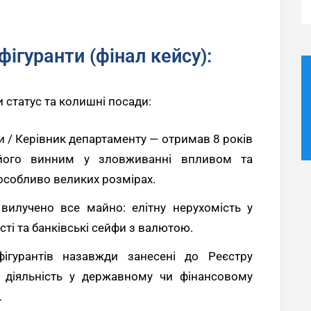
ігуранти (фінал кейсу):
статус та колишні посади:
 / Керівник департаменту — отримав 8 років
 його винним у зловживанні впливом та
особливо великих розмірах.
илучено все майно: елітну нерухомість у
сті та банківські сейфи з валютою.
гурантів назавжди занесені до Реєстру
а діяльність у державному чи фінансовому
.