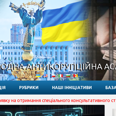
ОДНА АНТИКОРУПЦІЙНА А
ЦІЯ
РУБРИКИ
НАШІ ІННІЦІАТИВИ
БАЗА
римання спеціального консультативного статусу при ECO