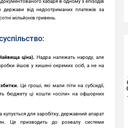
адокументованого хабаря в одному з епізодів
ти держави від недоотриманих платежів за
отні мільйонів гривень.
суспільство:
Найвища ціна).
Надра належать народу, але
зробки йшов у кишені окремих осіб, а не на
 збитки.
Це гроші, які мали піти на субсидії,
ість бюджету ці кошти «осіли» на офшорних
 купується для заробітку, державний апарат
ян. Це призводить до розвалу системи