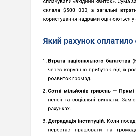
сплачували «вхідний квиток». Сума з
склала $500 000, а загальні втра
користування надрами оцінюються у с
Який рахунок оплатило 
Втрата національного багатства (
через корупцію прибуток від їх ро
розвиток громад.
Сотні мільйонів гривень — Прямі
пенсії та соціальні виплати. Зам
рахунках.
Деградація інституцій.
Коли посада
перестає працювати на громад