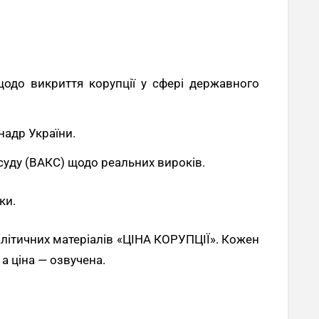
щодо викриття корупції у сфері державного
надр України.
уду (ВАКС) щодо реальних вироків.
ки.
алітичних матеріалів «ЦІНА КОРУПЦІЇ». Кожен
а ціна — озвучена.