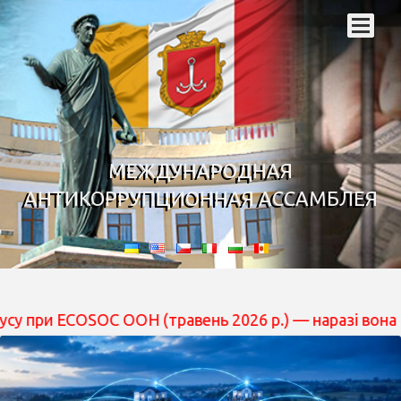
МЕЖДУНАРОДНАЯ
АНТИКОРРУПЦИОННАЯ АССАМБЛЕЯ
COSOC ООН (травень 2026 р.) — наразі вона перебуває 