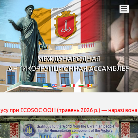
МЕЖДУНАРОДНАЯ
АНТИКОРРУПЦИОННАЯ АССАМБЛЕЯ
COSOC ООН (травень 2026 р.) — наразі вона перебуває 