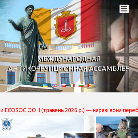
МЕЖДУНАРОДНАЯ
АНТИКОРРУПЦИОННАЯ АССАМБЛЕЯ
 (травень 2026 р.) — наразі вона перебуває на розгляд