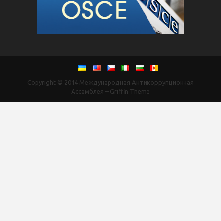
Copyright © 2014
Международная Антикоррупционная
Ассамблея
–
Griffin Theme