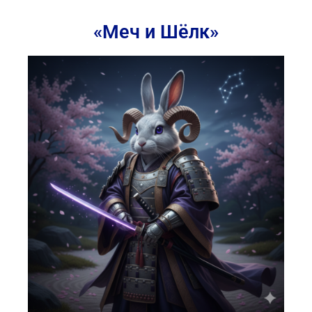
«Меч и Шёлк»