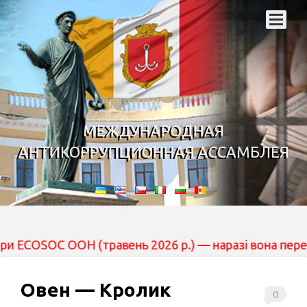
МЕЖДУНАРОДНАЯ
АНТИКОРРУПЦИОННАЯ АССАМБЛЕЯ
 ООН (травень 2026 р.) — наразі вона перебуває на роз
Овен — Кролик
0