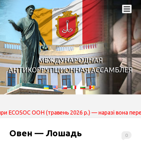
МЕЖДУНАРОДНАЯ
АНТИКОРРУПЦИОННАЯ АССАМБЛЕЯ
ОН (травень 2026 р.) — наразі вона перебуває на розг
Овен — Лошадь
0