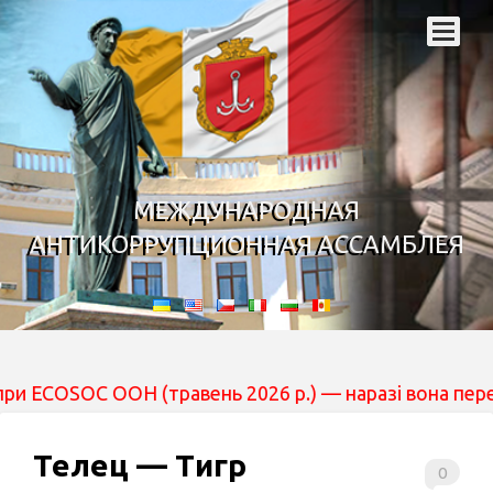
МЕЖДУНАРОДНАЯ
АНТИКОРРУПЦИОННАЯ АССАМБЛЕЯ
ООН (травень 2026 р.) — наразі вона перебуває на розг
Телец — Тигр
0