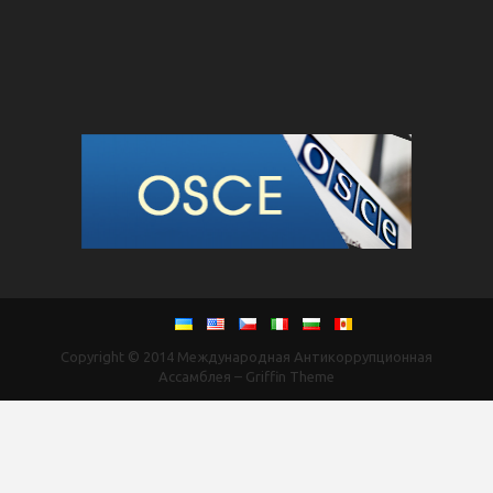
Copyright © 2014
Международная Антикоррупционная
Ассамблея
–
Griffin Theme