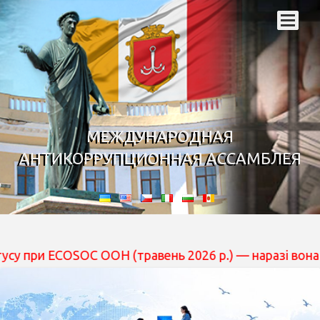
МЕЖДУНАРОДНАЯ
АНТИКОРРУПЦИОННАЯ АССАМБЛЕЯ
ECOSOC ООН (травень 2026 р.) — наразі вона перебуває 