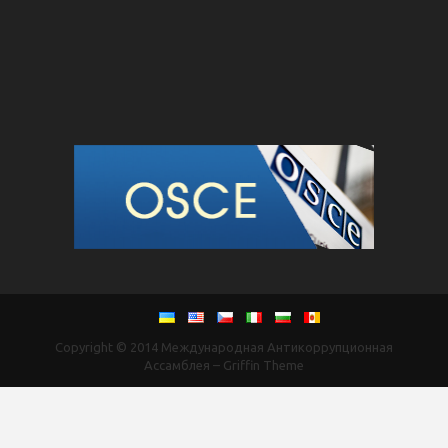
Copyright © 2014
Международная Антикоррупционная
Ассамблея
–
Griffin Theme