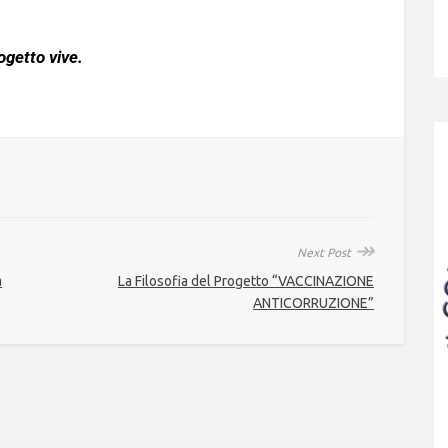
ogetto vive.
↠
Next Post
a
La Filosofia del Progetto “VACCINAZIONE
ANTICORRUZIONE”