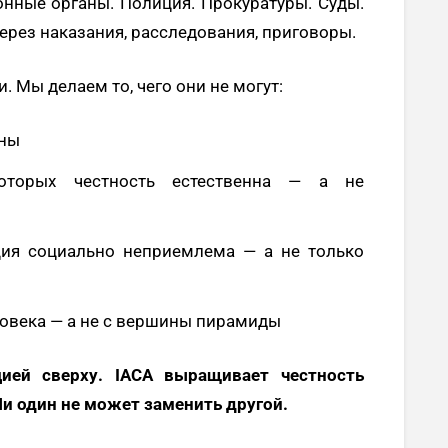
онные органы. Полиция. Прокуратуры. Суды.
ерез наказания, расследования, приговоры.
. Мы делаем то, чего они не могут:
оны
которых честность естественна — а не
ция социально неприемлема — а не только
ловека — а не с вершины пирамиды
ией сверху. IACA выращивает честность
и один не может заменить другой.