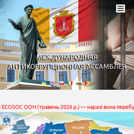
МЕЖДУНАРОДНАЯ
АНТИКОРРУПЦИОННАЯ АССАМБЛЕЯ
травень 2026 р.) — наразі вона перебуває на розгляді