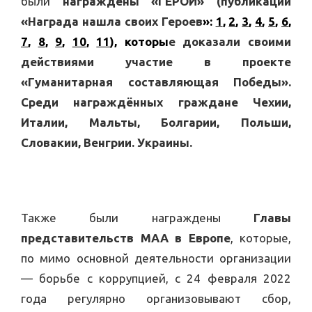
были
награждены «ГЕРОИ» (публикации
«Награда нашла своих Героев
»:
1
,
2
,
3
,
4
,
5
,
6
,
7
,
8
,
9
,
10
,
11
), которы
е доказали своими
действиями участие в проекте
«Гуманитарная составляющая Победы».
Среди награждённых граждане Чехии,
Италии, Мальты, Болгарии, Польши,
Словакии, Венгрии. Украины.
Также были награждены
Главы
представительств МАА в Европе
, которые,
по мимо основной деятельности организации
— борьбе с коррупцией, с 24 февраля 2022
года регулярно организовывают сбор,