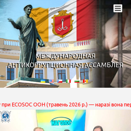
МЕЖДУНАРОДНАЯ
АНТИКОРРУПЦИОННАЯ АССАМБЛЕЯ
OC ООН (травень 2026 р.) — наразі вона перебуває на р