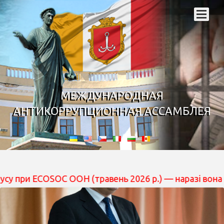
МЕЖДУНАРОДНАЯ
АНТИКОРРУПЦИОННАЯ АССАМБЛЕЯ
COSOC ООН (травень 2026 р.) — наразі вона перебуває 