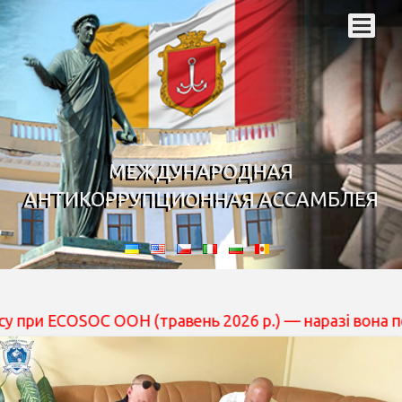
МЕЖДУНАРОДНАЯ
АНТИКОРРУПЦИОННАЯ АССАМБЛЕЯ
OC ООН (травень 2026 р.) — наразі вона перебуває на р