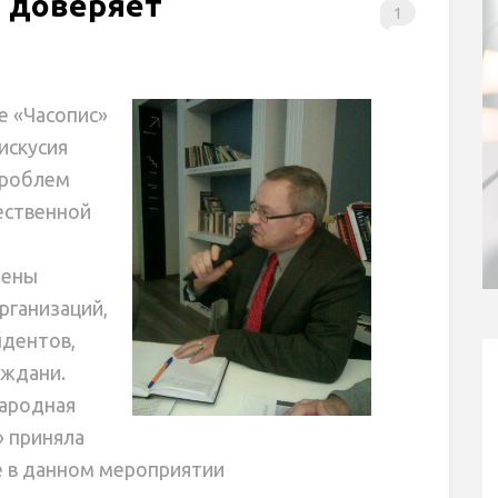
 доверяет
1
фе «Часопис»
искусия
проблем
ественной
шены
рганизаций,
ндентов,
аждани.
ародная
» приняла
е в данном мероприятии