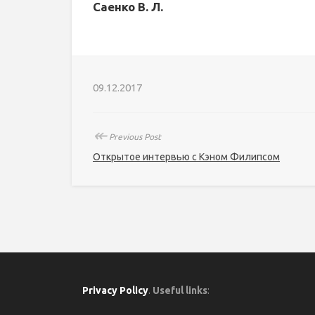
Саенко В. Л.
09.12.2017
↞
Previous Post
Открытое интервью с Кэном Филипсом
Privacy Policy
.
Useful links
: