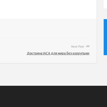
↠
Next Post
Доктрина IACA для мира без коррупции