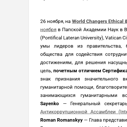
26 ноября, на
World Changers Ethical 
ноября
в Папской Академии Наук в Ват
(Pontifical Lateran University), Vatican
умы лидеров из правительства, б
общества для содействия сотрудн
достижениям, для решения насущн
цель,
почетным отличием Сертифик
знак признания значительного в
гуманитарной помощи, благотворите
занимающихся гуманитарными 
Sayenko
— Генеральный секретар
Антикоррупционной Ассамблеи (Inter
Roman Romanskyy
— Глава представ