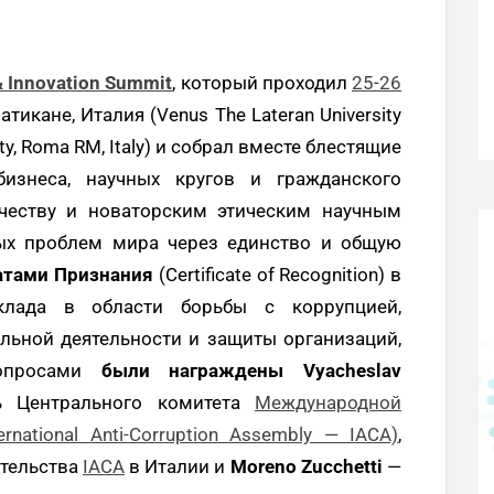
& Innovation Summit
, который проходил
25-26
икане, Италия (Venus The Lateran University
 City, Roma RM, Italy) и собрал вместе блестящие
изнеса, научных кругов и гражданского
ичеству и новаторским этическим научным
ых проблем мира через единство и общую
атами Признания
(Certificate of Recognition) в
клада в области борьбы с коррупцией,
льной деятельности и защиты организаций,
вопросами
были награждены
Vyacheslav
ь Центрального комитета
Международной
national Anti-Corruption Assembly — IACA)
,
ительства
IACA
в Италии и
Moreno Zucchetti
—