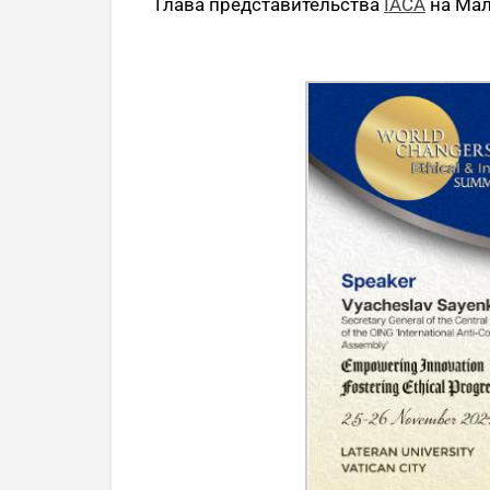
Глава представительства
IACA
на Мал