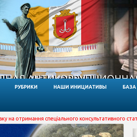
НАЯ АНТИКОРРУПЦИОННА
РУБРИКИ
НАШИ ИНИЦИАТИВЫ
БАЗА
еціального консультативного статусу при ECOSOC ООН (