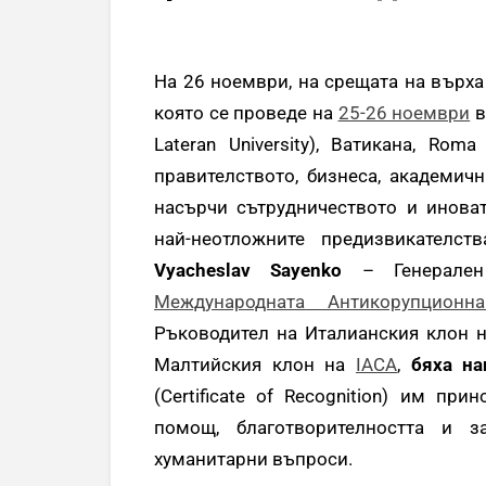
На 26 ноември, на срещата на върх
която се проведе на
25-26 ноември
в
Lateran University), Ватикана, Ro
правителството, бизнеса, академич
насърчи сътрудничеството и инова
най-неотложните предизвикателс
Vyacheslav Sayenko
– Генерален 
Международната Антикорупционн
Ръководител на Италианския клон 
Малтийския клон на
IACA
,
бяха на
(Certificate of Recognition) им пр
помощ, благотворителността и з
хуманитарни въпроси.