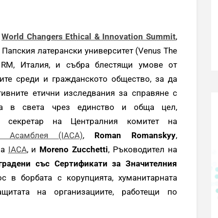
а
World Changers Ethical & Innovation Summit
,
 Папския латерански университет (Venus The
ma RM, Италия, и събра блестящи умове от
ните среди и гражданското общество, за да
тивните етични изследвания за справяне с
тва в света чрез единство и обща цел,
секретар на Централния комитет на
а Асамблея (IACA)
,
Roman Romanskyy
,
на
IACA
, и
Moreno Zucchetti
, Ръководител на
градени със Сертификати за Значителния
инос в борбата с корупцията, хуманитарната
ащитата на организациите, работещи по