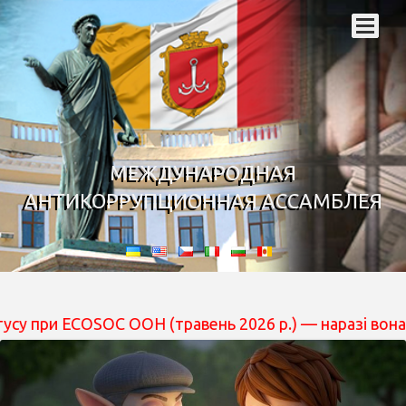
МЕЖДУНАРОДНАЯ
АНТИКОРРУПЦИОННАЯ АССАМБЛЕЯ
ECOSOC ООН (травень 2026 р.) — наразі вона перебуває 