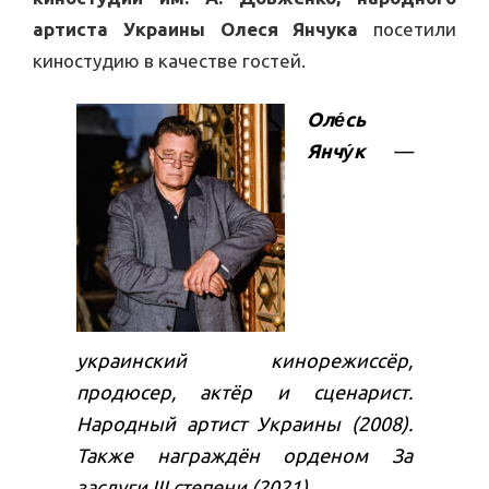
артиста Украины Олеся Янчука
посетили
киностудию в качестве гостей.
Оле́сь
Янчу́к
—
украинский кинорежиссёр,
продюсер, актёр и сценарист.
Народный артист Украины (2008).
Также награждён орденом За
заслуги III степени (2021).