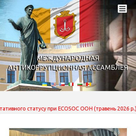
МЕЖДУНАРОДНАЯ
АНТИКОРРУПЦИОННАЯ АССАМБЛЕЯ
го статусу при ECOSOC ООН (травень 2026 р.) — наразі 