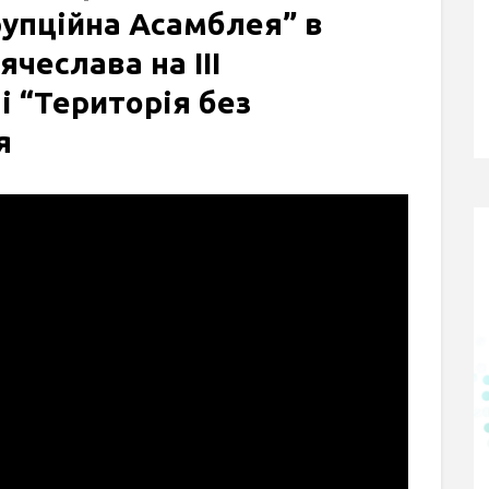
упційна Асамблея” в
ячеслава на ІІІ
 “Територія без
я