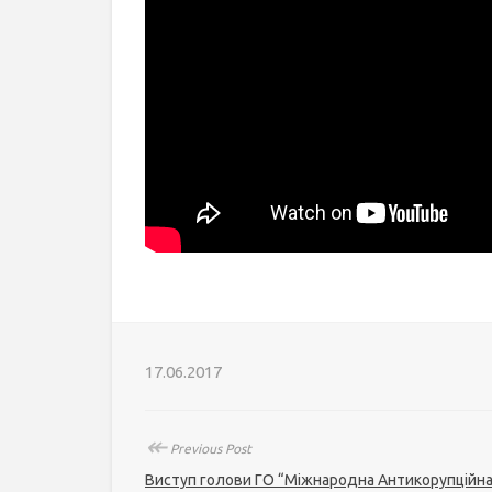
17.06.2017
↞
Previous Post
Виступ голови ГО “Міжнародна Антикорупційн