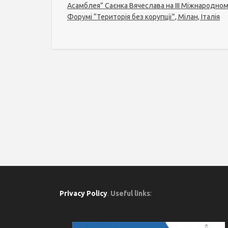
Асамблея” Саєнка Вячеслава на ІІІ Міжнародно
Форумі “Територія без корупції”, Мілан, Італія
Privacy Policy
.
Useful links
: