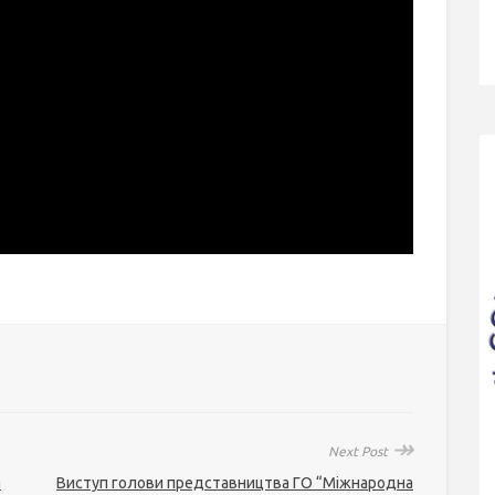
↠
Next Post
а
Виступ голови представництва ГО “Міжнародна