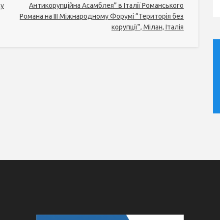
му
Антикорупційна Асамблея” в Італії Романського
Романа на ІІІ Міжнародному Форумі “Територія без
корупції”, Мілан, Італія