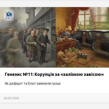
Генезис №11: Корупція за «залізною завісою»
Як дефіцит та блат замінили гроші
03.03.2026