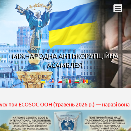
МІЖНАРОДНА АНТИКОРУПЦІЙНА
АСАМБЛЕЯ
OSOC ООН (травень 2026 р.) — наразі вона перебуває на