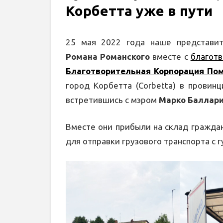
Корбетта уже в пути
25 мая 2022 года наше представит
Романа Романского
вместе с
благот
Благотворительная Корпорация По
город Корбетта (Corbetta) в провин
встретившись с мэром
Марко Баллар
Вместе они прибыли на склад гражда
для отправки грузового транспорта с