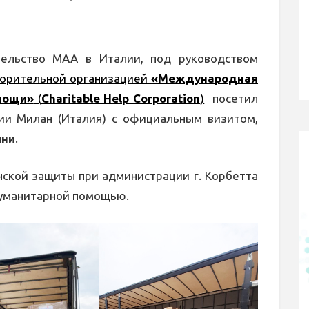
ельство МАА в Италии, под руководством
ворительной организацией
«Международная
мощи»
(
Charitable Help Corporation
)
посетил
ции Милан (Италия) с официальным визитом,
ини
.
нской защиты при администрации г. Корбетта
 гуманитарной помощью.