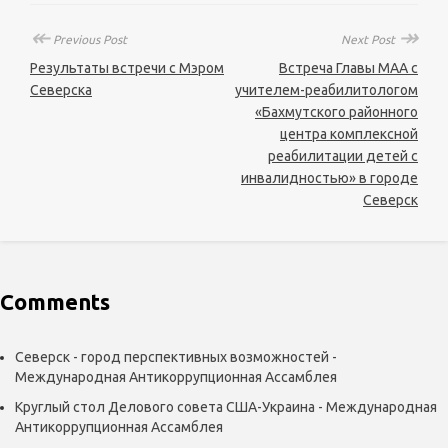
↞
↠
Previous Post
Next Post
Результаты встречи с Мэром
Встреча Главы МАА с
Северска
учителем-реабилитологом
«Бахмутского районного
центра комплексной
реабилитации детей с
инвалидностью» в городе
Северск
Comments
Северск - город перспективных возможностей -
Международная Антикоррупционная Ассамблея
Круглый стол Делового совета США-Украина - Международная
Антикоррупционная Ассамблея