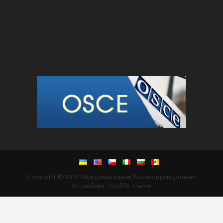
Copyright © 2014
Международная Антикоррупционная
Ассамблея
–
Griffin Theme