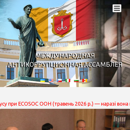
МЕЖДУНАРОДНАЯ
АНТИКОРРУПЦИОННАЯ АССАМБЛЕЯ
OSOC ООН (травень 2026 р.) — наразі вона перебуває н