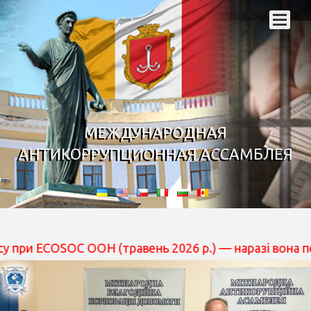
МЕЖДУНАРОДНАЯ
АНТИКОРРУПЦИОННАЯ АССАМБЛЕЯ
OC ООН (травень 2026 р.) — наразі вона перебуває на р