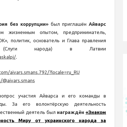
рия без коррупции»
был приглашён
Айварс
 жизненным опытом, предприниматель,
», политик, основатель и Глава правления
 (Слуги народа) в Латвии
skalpi/
.
com/aivars.smans.792/?locale=ru_RU
m/@aivars.smans
вопрос участия Айварса и его команды в
ды. За его волонтёрскую деятельность
щественный деятель был
награждён
«Знаком
ность Миру от украинского народа за