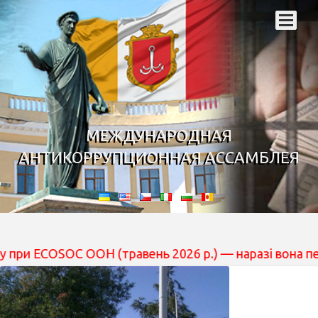
МЕЖДУНАРОДНАЯ
АНТИКОРРУПЦИОННАЯ АССАМБЛЕЯ
C ООН (травень 2026 р.) — наразі вона перебуває на ро