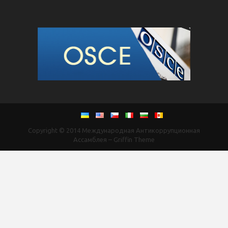
Copyright © 2014
Международная Антикоррупционная
Ассамблея
–
Griffin Theme