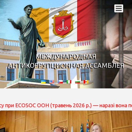
МЕЖДУНАРОДНАЯ
АНТИКОРРУПЦИОННАЯ АССАМБЛЕЯ
OSOC ООН (травень 2026 р.) — наразі вона перебуває на