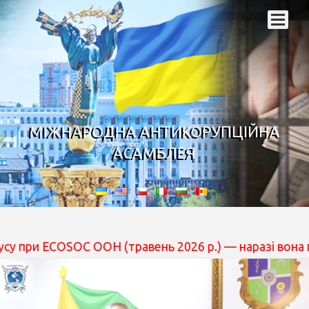
МІЖНАРОДНА АНТИКОРУПЦІЙНА
АСАМБЛЕЯ
 ECOSOC ООН (травень 2026 р.) — наразі вона перебуває