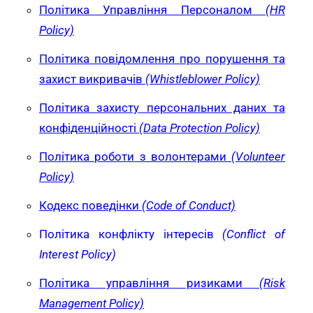
Політика Управління Персоналом
(
HR
Policy)
Політика повідомлення про порушення та
захист викривачів
(
Whistleblower
Policy)
Політика захисту персональних даних та
конфіденційності
(
Data
Protection
Policy)
Політика роботи з волонтерами
(
Volunteer
Policy)
Кодекс поведінки
(Code of Conduct)
Політика конфлікту інтересів
(Conflict of
Interest Policy)
Політика управління ризиками
(Risk
Management Policy)