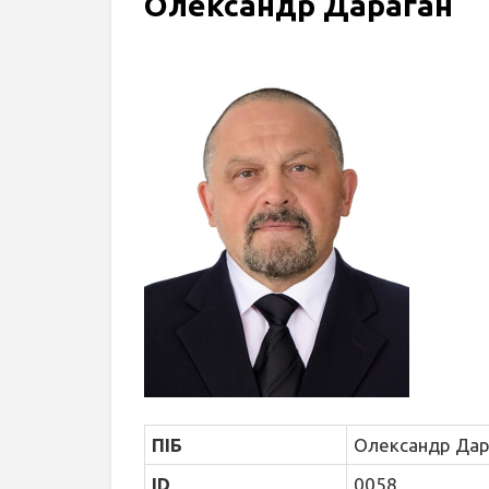
Олександр Дараган
ПІБ
Олександр Да
ID
0058