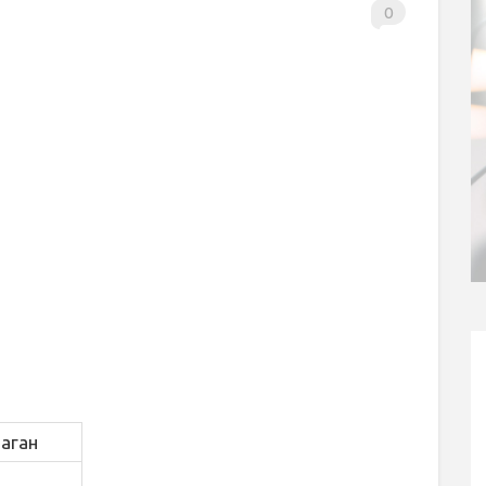
0
раган