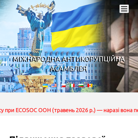
МІЖНАРОДНА АНТИКОРУПЦІЙНА
АСАМБЛЕЯ
OSOC ООН (травень 2026 р.) — наразі вона перебуває на