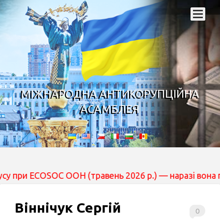
МІЖНАРОДНА АНТИКОРУПЦІЙНА
АСАМБЛЕЯ
ECOSOC ООН (травень 2026 р.) — наразі вона перебуває 
Віннічук Сергій
0