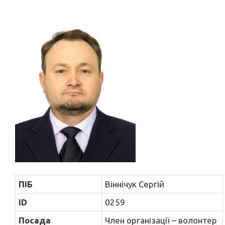
ПІБ
Віннічук Сергій
ID
0259
Посада
Член організації – волонтер