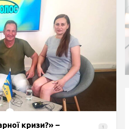
рної кризи?» –
1