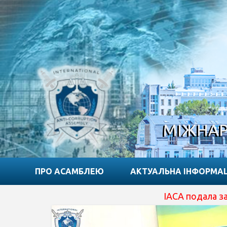
МІЖНАР
ПРО АСАМБЛЕЮ
АКТУАЛЬНА ІНФОРМА
IACA подала заявку на о