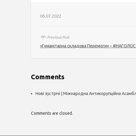
06.07.2022
↞
Previous Post
«Гуманітарна складова Перемоги» – #НАГОЛОС
Comments
Нові зустрічі | Міжнародна Антикорупційна Асамб
Comments are closed.