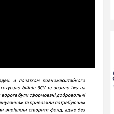
юдей. З початком повномасштабного
готувало бійців ЗСУ та возило їжу на
и ворога були сформовані добровольчі
змінуванням та привозили потребуючим
и вирішили створити фонд, адже без