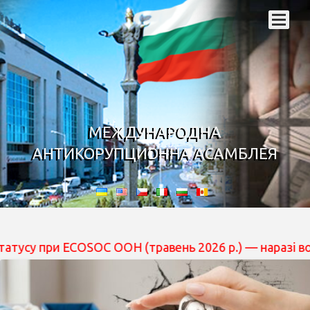
МЕЖДУНАРОДНА
АНТИКОРУПЦИОННА АСАМБЛЕЯ
при ECOSOC ООН (травень 2026 р.) — наразі вона перебу