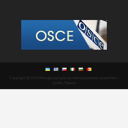
Copyright © 2014
Международна антикорупционна асамблея
–
Griffin Theme