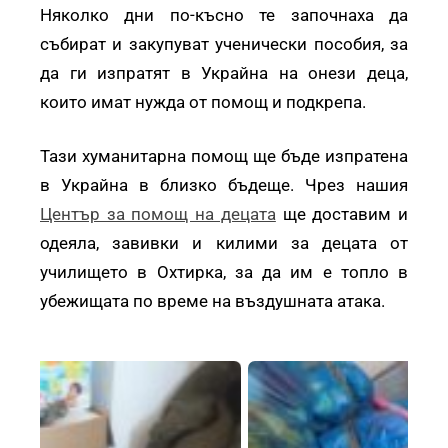
Няколко дни по-късно те започнаха да
събират и закупуват ученически пособия, за
да ги изпратят в Украйна на онези деца,
които имат нужда от помощ и подкрепа.
Тази хуманитарна помощ ще бъде изпратена
в Украйна в близко бъдеще. Чрез нашия
Център за помощ на децата
ще доставим и
одеяла, завивки и килими за децата от
училището в Охтирка, за да им е топло в
убежищата по време на въздушната атака.