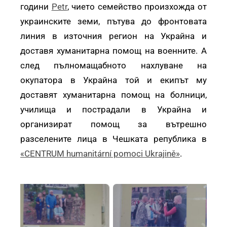
години
Petr
, чието семейство произхожда от
украинските земи, пътува до фронтовата
линия в източния регион на Украйна и
доставя хуманитарна помощ на военните. А
след пълномащабното нахлуване на
окупатора в Украйна той и екипът му
доставят хуманитарна помощ на болници,
училища и пострадали в Украйна и
организират помощ за вътрешно
разселените лица в Чешката република в
«CENTRUM humanitární pomoci Ukrajině»
.