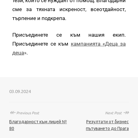
тези, които се нуждаят от помощ. Благодарни
сме за тяхната искреност, всеотдайност,
търпение и подкрепа.
Присъединете се към нашия екип.
Присъединете се към
кампанията «Деца за
деца
»
.
03.09.2024
↞
↠
Previous Post
Next Post
Благодарност към лицей №
Резултати от бизнес
80
пътуването до Прага