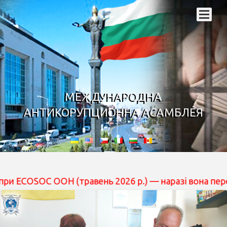
МЕЖДУНАРОДНА
АНТИКОРУПЦИОННА АСАМБЛЕЯ
ОН (травень 2026 р.) — наразі вона перебуває на розг