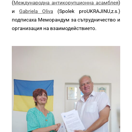
(
Международна антикорупционна асамблея
)
и
Gabriela Oliva
(Spolek proUKRAJINU,z.s.)
подписаха Меморандум за сътрудничество и
организация на взаимодействието.