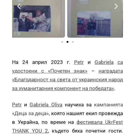
На 24 април 2023 г.
Petr
и
Gabriela
са
удостоени с «Почетен знак»
–
наградата
«Благодарност на света от украинския народ
за хуманитарния компонент на победата»
.
Petr
и
Gabriela Oliva
научиха за
кампанията
«Деца за деца»
, която нашият екип провежда
в Украйна, по време на
фестивала UkrFest
THANK YOU 2
, където бяха почетни гости.