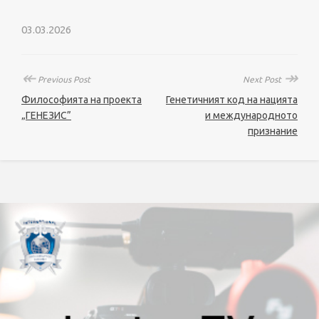
03.03.2026
↞
↠
Previous Post
Next Post
Философията на проекта
Генетичният код на нацията
„ГЕНЕЗИС”
и международното
признание