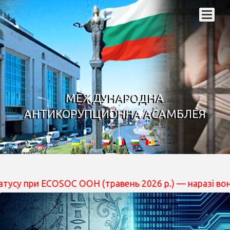
МЕЖДУНАРОДНА
АНТИКОРУПЦИОННА АСАМБЛЕЯ
 ECOSOC ООН (травень 2026 р.) — наразі вона перебува