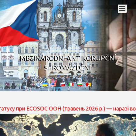
MEZINÁRODNÍ ANTIKORUPČNÍ
SHROMÁŽDĚNÍ
при ECOSOC ООН (травень 2026 р.) — наразі вона перебу