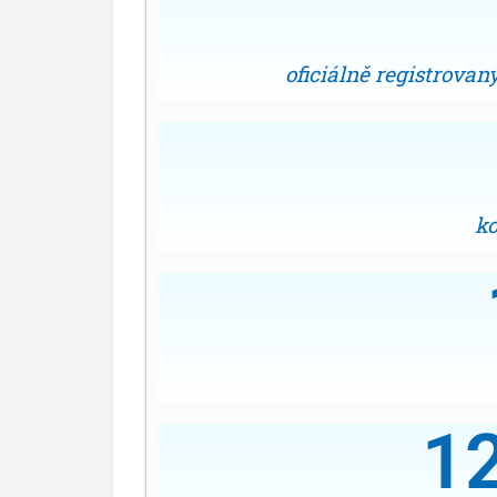
oficiálně registrova
ko
1