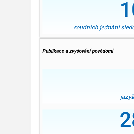
1
soudních jednání sle
Publikace a zvyšování povědomí
jazy
2