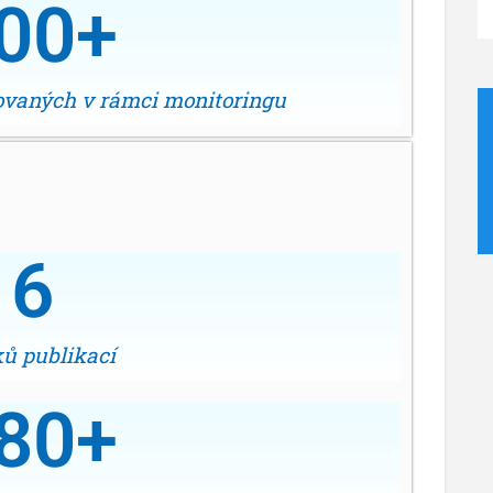
00
+
dovaných v rámci monitoringu
6
ků publikací
80
+