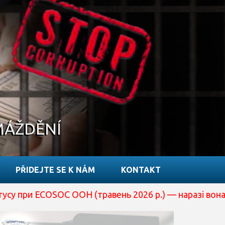
MÁŽDĚNÍ
PŘIDEJTE SE K NÁM
KONTAKT
OC ООН (травень 2026 р.) — наразі вона перебуває на р