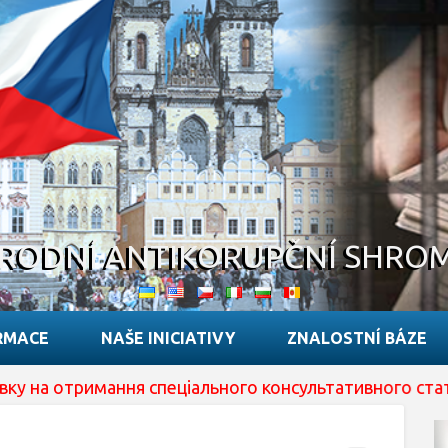
RODNÍ ANTIKORUPČNÍ SHRO
RMACE
NAŠE INICIATIVY
ZNALOSTNÍ BÁZE
имання спеціального консультативного статусу при ECOS