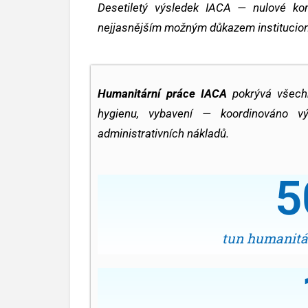
Desetiletý výsledek IACA — nulové ko
nejjasnějším možným důkazem institucionál
Humanitární práce IACA
pokrývá všechn
hygienu, vybavení — koordinováno vý
administrativních nákladů.
5
tun humanitá