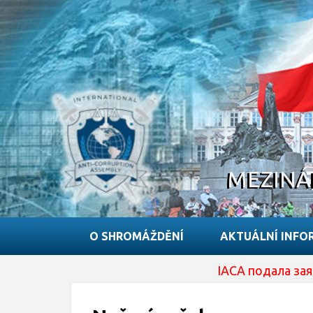
MEZINÁ
O SHROMÁŽDĚNÍ
AKTUÁLNÍ INFO
IACA подала заявку на отр