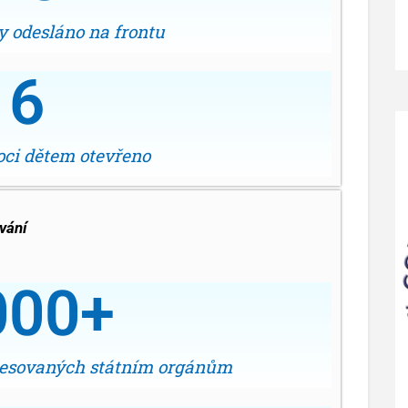
y odesláno na frontu
6
ci dětem otevřeno
ování
000
+
dresovaných státním orgánům