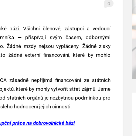
0
ké bázi. Všichni členové, zástupci a vedoucí
jemníka — přispívají svým časem, odbornými
no. Žádné mzdy nejsou vypláceny. Žádné zisky
ato žádné externí financování, které by mohlo
ACA zásadně nepřijímá financování ze státních
bjektů, které by mohly vytvořit střet zájmů. Jsme
e od státních orgánů je nezbytnou podmínkou pro
lého hodnocení jejich činnosti.
upční práce na dobrovolnické bázi