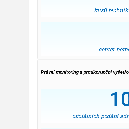
kusů technik
center pomo
Právní monitoring a protikorupční vyšetř
1
oficiálních podání a