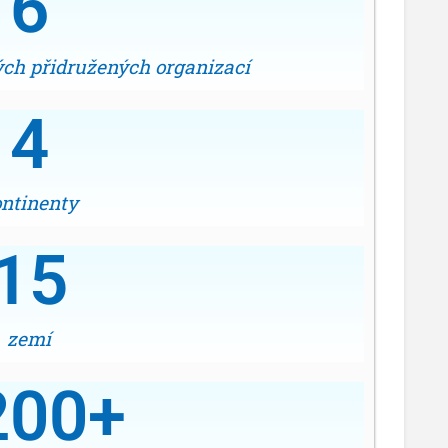
6
ných přidružených organizací
4
ntinenty
15
zemí
200
+