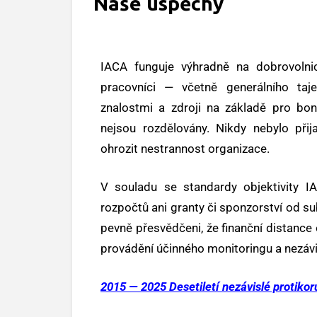
Naše úspěchy
IACA funguje výhradně na dobrovolnic
pracovníci — včetně generálního ta
znalostmi a zdroji na základě pro bo
nejsou rozdělovány. Nikdy nebylo přij
ohrozit nestrannost organizace.
V souladu se standardy objektivity I
rozpočtů ani granty či sponzorství od su
pevně přesvědčeni, že finanční distanc
provádění účinného monitoringu a nezávis
2015 — 2025 Desetiletí nezávislé protikor