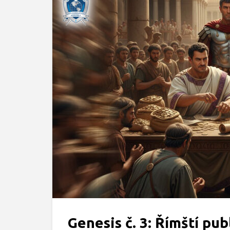
Genesis č. 3: Římští pub