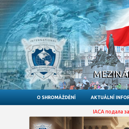
MEZINÁ
O SHROMÁŽDĚNÍ
AKTUÁLNÍ INFO
IACA подала заявку на о