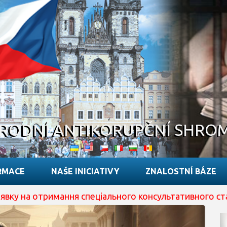
RODNÍ ANTIKORUPČNÍ SHRO
RMACE
NAŠE INICIATIVY
ZNALOSTNÍ BÁZE
тримання спеціального консультативного статусу при EC