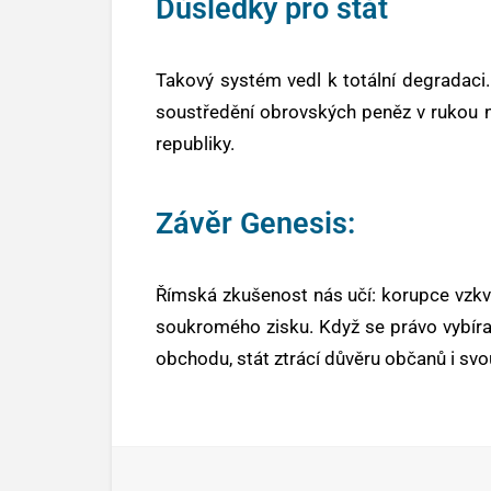
Důsledky pro stát
Takový systém vedl k totální degradaci. 
soustředění obrovských peněz v rukou n
republiky.
Závěr Genesis:
Římská zkušenost nás učí: korupce vzkv
soukromého zisku. Když se právo vybír
obchodu, stát ztrácí důvěru občanů i svo