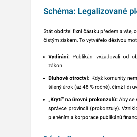
Schéma: Legalizované pl
Stát obdržel fixní částku předem a vše, co
čistým ziskem. To vytvářelo děsivou moti
Vydírání:
Publikáni vyžadovali od ob
zákon.
Dluhové otroctví:
Když komunity nemohl
šílený úrok (až 48 % ročně), čímž lidi u
„Krytí“ na úrovni prokonzulů:
Aby se s
správce provincií (prokonzuly). Vznikl
pleněním a korporace publikánů financo