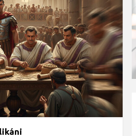
likáni