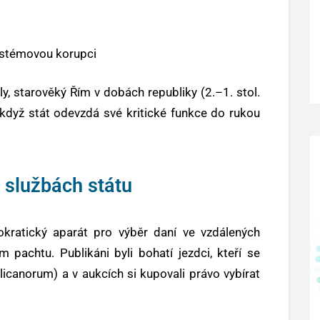
systémovou korupci
y, starověký Řím v dobách republiky (2.–1. stol.
e, když stát odevzdá své kritické funkce do rukou
e službách státu
okratický aparát pro výběr daní ve vzdálených
m pachtu. Publikáni byli bohatí jezdci, kteří se
licanorum) a v aukcích si kupovali právo vybírat