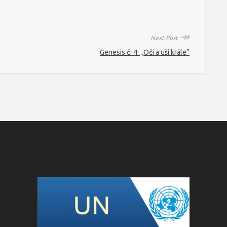
↠
Next Post
Genesis č. 4: „Oči a uši krále“