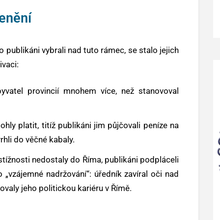
enění
 publikáni vybrali nad tuto rámec, se stalo jejich
vaci:
yvatel provincií mnohem více, než stanovoval
y platit, titíž publikáni jim půjčovali peníze na
vrhli do věčné kabaly.
tížnosti nedostaly do Říma, publikáni podpláceli
o „vzájemné nadržování“: úředník zavíral oči nad
valy jeho politickou kariéru v Římě.