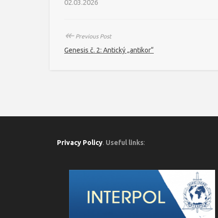
02.03.2026
↞
Previous Post
Genesis č. 2: Antický „antikor“
Privacy Policy
.
Useful links
: