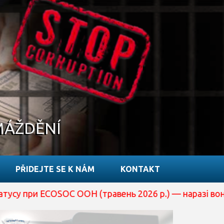
MÁŽDĚNÍ
PŘIDEJTE SE K NÁM
KONTAKT
OSOC ООН (травень 2026 р.) — наразі вона перебуває на