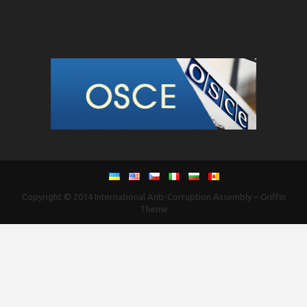
Copyright © 2014
International Anti-Corruption Assembly
–
Griffin
Theme