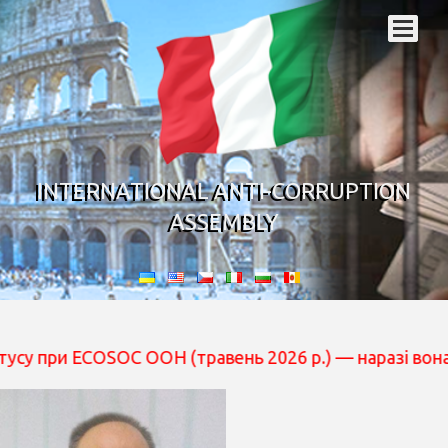
INTERNATIONAL ANTI-CORRUPTION
ASSEMBLY
и ECOSOC ООН (травень 2026 р.) — наразі вона перебува