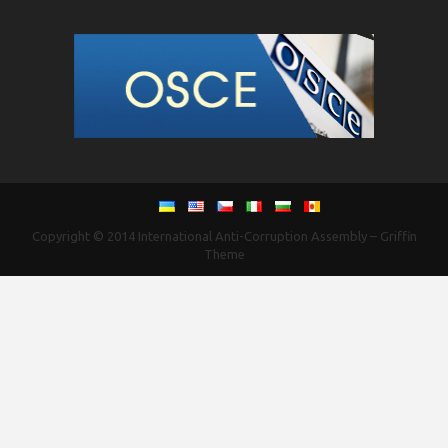
Copyright © 2014
International Anti-Corruption Assembly
–
Griffin
Theme