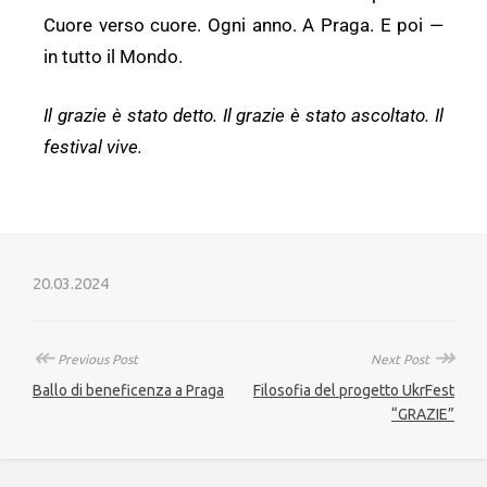
Cuore verso cuore. Ogni anno. A Praga. E poi —
in tutto il Mondo.
Il grazie è stato detto. Il grazie è stato ascoltato. Il
festival vive.
20.03.2024
↞
↠
Previous Post
Next Post
Ballo di beneficenza a Praga
Filosofia del progetto UkrFest
“GRAZIE”