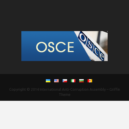
Copyright © 2014
International Anti-Corruption Assembly
–
Griffin
Theme