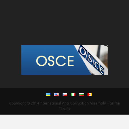
Copyright © 2014
International Anti-Corruption Assembly
–
Griffin
Theme