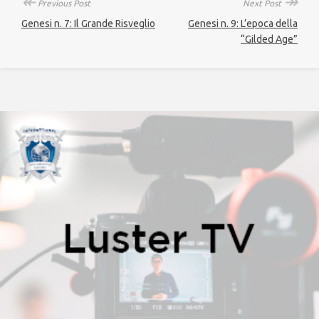
↞
↠
Previous Post
Next Post
Genesi n. 7: Il Grande Risveglio
Genesi n. 9: L’epoca della
“Gilded Age”