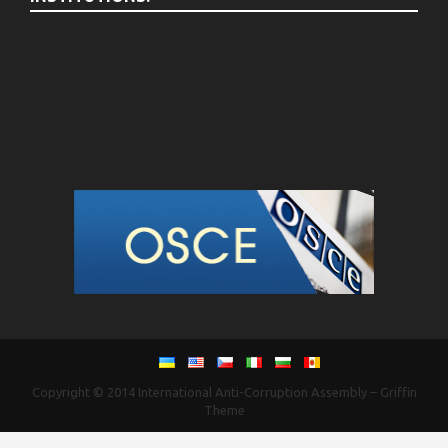
Copyright © 2014
International Anti-Corruption Assembly
–
Griffin
Theme